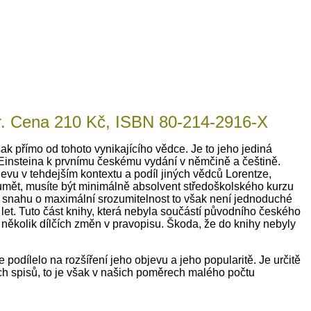
 str. Cena 210 Kč, ISBN 80-214-2916-X
 však přímo od tohoto vynikajícího vědce. Je to jeho jediná
u Einsteina k prvnímu českému vydání v němčině a češtině.
bjevu v tehdejším kontextu a podíl jiných vědců Lorentze,
zumět, musíte být minimálně absolvent středoškolského kurzu
s snahu o maximální srozumitelnost to však není jednoduché
let. Tuto část knihy, která nebyla součástí původního českého
 několik dílčích změn v pravopisu. Škoda, že do knihy nebyly
 podílelo na rozšíření jeho objevu a jeho popularitě. Je určitě
ých spisů, to je však v našich poměrech malého počtu