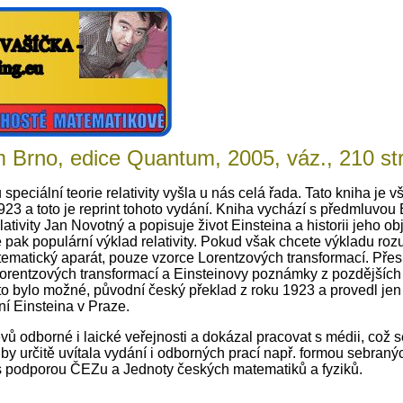
utium Brno, edice Quantum, 2005, váz., 210
u speciální teorie relativity vyšla u nás celá řada. Tato kniha je
 1923 a toto je reprint tohoto vydání. Kniha vychází s předmluvo
elativity Jan Novotný a popisuje život Einsteina a historii jeho o
 pak populární výklad relativity. Pokud však chcete výkladu ro
tematický aparát, pouze vzorce Lorentzových transformací. Pře
Lorentzových transformací a Einsteinovy poznámky z pozdějších 
 to bylo možné, původní český překlad z roku 1923 a provedl jen
ní Einsteina v Praze.
ů odborné i laické veřejnosti a dokázal pracovat s médii, což se
t by určitě uvítala vydání i odborných prací např. formou sebran
 s podporou ČEZu a Jednoty českých matematiků a fyziků.