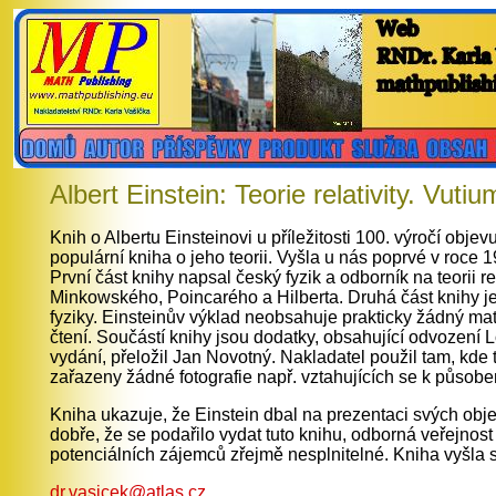
Albert Einstein: Teorie relativity. V
Knih o Albertu Einsteinovi u příležitosti 100. výročí objev
populární kniha o jeho teorii. Vyšla u nás poprvé v roce
První část knihy napsal český fyzik a odborník na teorii r
Minkowského, Poincarého a Hilberta. Druhá část knihy je
fyziky. Einsteinův výklad neobsahuje prakticky žádný ma
čtení. Součástí knihy jsou dodatky, obsahující odvození 
vydání, přeložil Jan Novotný. Nakladatel použil tam, kde
zařazeny žádné fotografie např. vztahujících se k působe
Kniha ukazuje, že Einstein dbal na prezentaci svých objev
dobře, že se podařilo vydat tuto knihu, odborná veřejnos
potenciálních zájemců zřejmě nesplnitelné. Kniha vyšla
dr.vasicek@atlas.cz