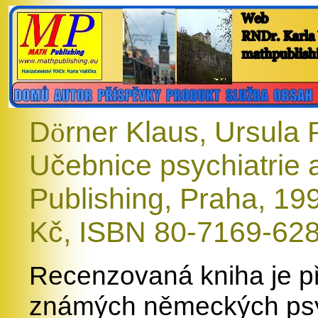
D
ö
rner Klaus, Ursula P
Učebnice psychiatrie 
Publishing, Praha, 199
Kč, ISBN 80-7169-62
Recenzovaná kniha je př
známých německých psyc