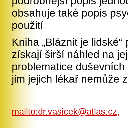
podrobnější popis jedno
obsahuje také popis psyc
použití
Kniha „Bláznit je lidské“
získají širší náhled na j
problematice duševních 
jim jejich lékař nemůže 
mailto:dr.vasicek@atlas.cz,