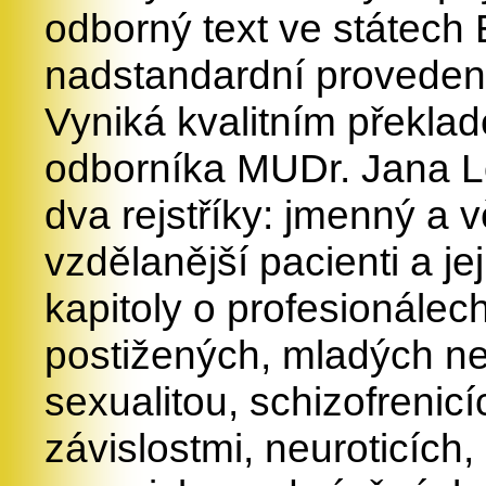
odborný text ve státech
nadstandardní provedení
Vyniká kvalitním překl
odborníka MUDr. Jana Lo
dva rejstříky: jmenný a v
vzdělanější pacienti a je
kapitoly o profesionálech
postižených, mladých ne
sexualitou, schizofrenicí
závislostmi, neuroticích, 