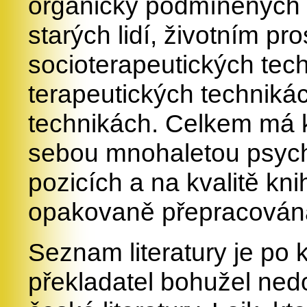
organicky podmíněných
starých lidí, životním pros
socioterapeutických tec
terapeutických techniká
technikách. Celkem má kn
sebou mnohaletou psychi
pozicích a na kvalitě kni
opakovaně
přepracován
Seznam literatury je po 
překladatel bohužel ne