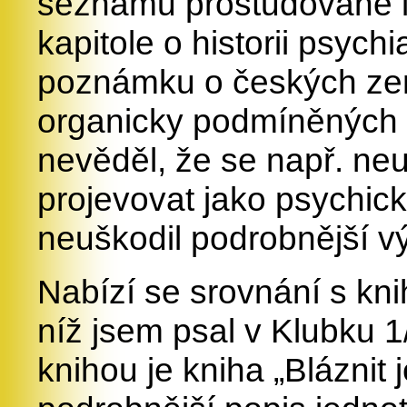
seznamu prostudované lit
kapitole o historii psychi
poznámku o českých zem
organicky podmíněných 
nevěděl, že se např. ne
projevovat jako psychické
neuškodil podrobnější výk
Nabízí se srovnání s kni
níž jsem psal v Klubku 1
knihou je kniha „Bláznit 