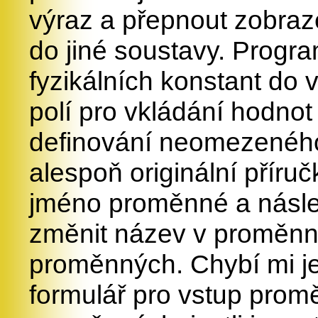
výraz a přepnout zobraz
do jiné soustavy. Progr
fyzikálních konstant do
polí pro vkládání hodn
definování neomezeného
alespoň originální příru
jméno proměnné a násle
změnit název v proměnné
proměnných. Chybí mi j
formulář pro vstup pro