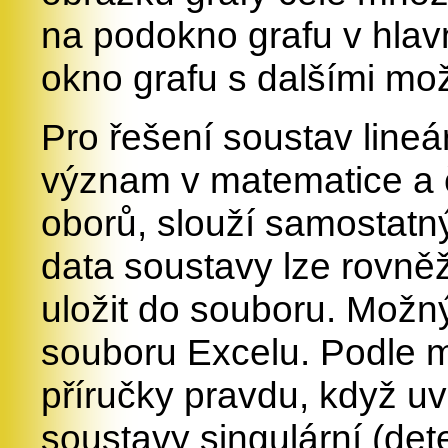
na podokno grafu v hla
okno grafu s dalšími mo
Pro řešení soustav lineár
význam v matematice a č
oborů, slouží samostatn
data soustavy lze rovně
uložit do souboru. Možn
souboru Excelu. Podle 
příručky pravdu, když uv
soustavy singulární (det