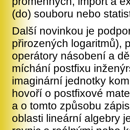
proměnných, import a e
(do) souboru nebo statist
Další novinkou je podpo
přirozených logaritmů), 
operátory násobení a dě
míchání postfixu inžen
imaginární jednotky kom
hovoří o postfixové mat
a o tomto způsobu zápis
oblasti lineární algebry 