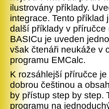
ilustrovány příklady. Uv
integrace. Tento příklad
další příklady v příručc
BASICu je uveden jednod
však čtenáři neukáže v 
programu EMCalc.
K rozsáhlejší příručce j
dobrou češtinou a obsah
by přístup step by step.
programu na jednoduchýc