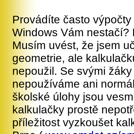
Provádíte často výpočty 
Windows Vám nestačí? 
Musím uvést, že jsem uči
geometrie, ale kalkulač
nepoužil. Se svými žáky
nepoužíváme ani normáln
školské úlohy jsou vesm
kalkulačky prostě nepotř
příležitost vyzkoušet k