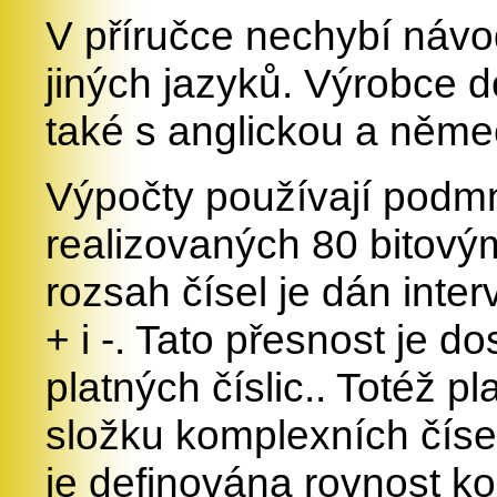
V příručce nechybí návod
jiných jazyků. Výrobce 
také s anglickou a němec
Výpočty používají podmn
realizovaných 80 bitov
rozsah čísel je dán int
+ i -. Tato přesnost je 
platných číslic.. Totéž pl
složku komplexních čísel
je definována rovnost k