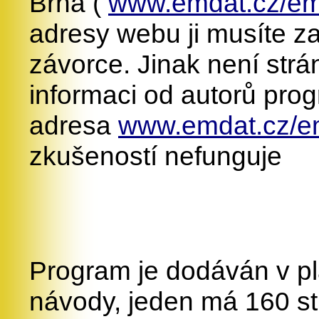
Brna (
www.emdat.cz/em
adresy webu ji musíte za
závorce. Jinak není str
informaci od autorů progr
adresa
www.emdat.cz/e
zkušeností nefunguje
Program je dodáván v p
návody, jeden má 160 st