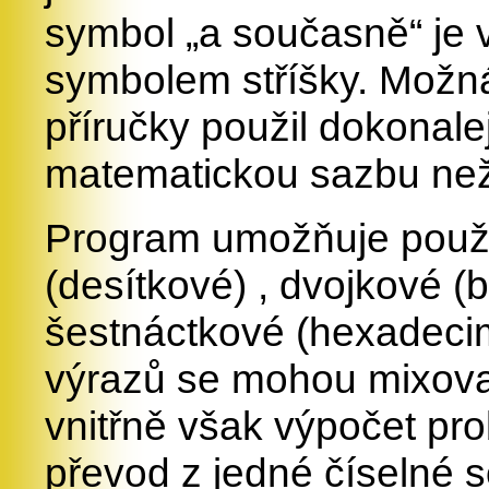
symbol „a současně“ je 
symbolem stříšky. Možná
příručky použil dokonale
matematickou sazbu než j
Program umožňuje použit
(desítkové) , dvojkové (b
šestnáctkové (hexadecim
výrazů se mohou mixovat
vnitřně však výpočet pr
převod z jedné číselné s