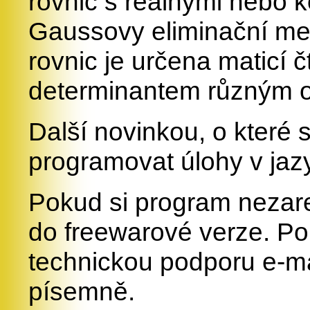
rovnic s reálnými nebo 
Gaussovy eliminační met
rovnic je určena maticí 
determinantem různým od
Další novinkou, o které 
programovat úlohy v ja
Pokud si program nezare
do freewarové verze. Po
technickou podporu e-ma
písemně.