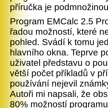
příručka je podmnožinou 
Program EMCalc 2.5 Profi
řadou možností, které n
pohled. Svádí k tomu j
hlavního okna. Teprve p
uživatel představu o pou
větší počet příkladů v 
používání nejevil známk
Autoři mi napsali, že ob
80% možností programu. 