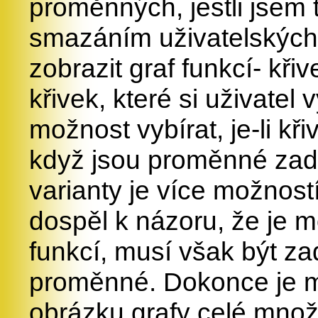
proměnných, jestli jsem 
smazáním uživatelskýc
zobrazit graf funkcí- kři
křivek, které si uživate
možnost vybírat, je-li kř
když jsou proměnné zad
varianty je více možnos
dospěl k názoru, že je mo
funkcí, musí však být z
proměnné. Dokonce je m
obrázku grafy celé množ