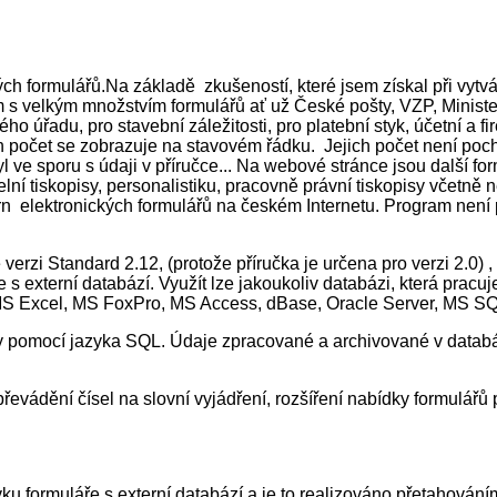
ých formulářů.Na základě zkušeností, které jsem získal při vytv
 velkým množstvím formulářů ať už České pošty, VZP, Minister
o úřadu, pro stavební záležitosti, pro platební styk, účetní a 
jejich počet se zobrazuje na stavovém řádku. Jejich počet není 
yl ve sporu s údaji v příručce... Na webové stránce jsou další 
elní tiskopisy, personalistiku, pracovně právní tiskopisy včetn
hrn elektronických formulářů na českém Internetu. Program není 
rzi Standard 2.12, (protože příručka je určena pro verzi 2.0) ,
 s externí databází. Využít lze jakoukoliv databázi, která prac
MS Excel, MS FoxPro, MS Access, dBase, Oracle Server, MS SQL
zy pomocí jazyka SQL. Údaje zpracované a archivované v databáz
řevádění čísel na slovní vyjádření, rozšíření nabídky formulá
rmuláře s externí databází a je to realizováno přetahováním