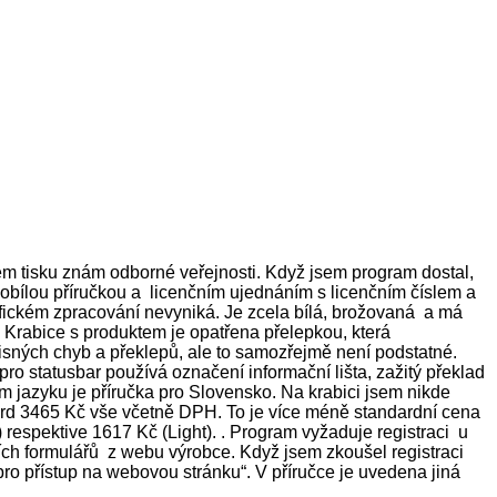
ém tisku znám odborné veřejnosti. Když jsem program dostal,
bílou příručkou a licenčním ujednáním s licenčním číslem a
rafickém zpracování nevyniká. Je zcela bílá, brožovaná a má
2. Krabice s produktem je opatřena přelepkou, která
pisných chyb a překlepů, ale to samozřejmě není podstatné.
ro statusbar používá označení informační lišta, zažitý překlad
m jazyku je příručka pro Slovensko. Na krabici jsem nikde
ard 3465 Kč vše včetně DPH. To je více méně standardní cena
) respektive 1617 Kč (Light). . Program vyžaduje registraci u
ších formulářů z webu výrobce. Když jsem zkoušel registraci
 přístup na webovou stránku“. V příručce je uvedena jiná