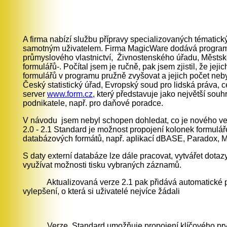
A firma nabízí službu přípravy specializovaných tématick
samotným uživatelem. Firma MagicWare dodává program s
průmyslového vlastnictví, Živnostenského úřadu, Městskéh
formulářů-. Počítal jsem je ručně, pak jsem zjistil, že 
formulářů v programu pružně zvyšovat a jejich počet neb
Český statistický úřad, Evropský soud pro lidská práva, c
server
www.form.cz
, který představuje jako největší sou
podnikatele, např. pro daňové poradce.
V návodu jsem nebyl schopen dohledat, co je nového ve ve
2.0 - 2.1 Standard je možnost propojení kolonek formuláře
databázových formátů, např. aplikací dBASE, Paradox, 
S daty externí databáze lze dále pracovat, vytvářet dota
využívat možnosti tisku vybraných záznamů.
Aktualizovaná verze 2.1 pak přidává automatické p
vylepšení, o která si uživatelé nejvíce žádali
Verze Standard umožňuje propojení klíčového prvku fo