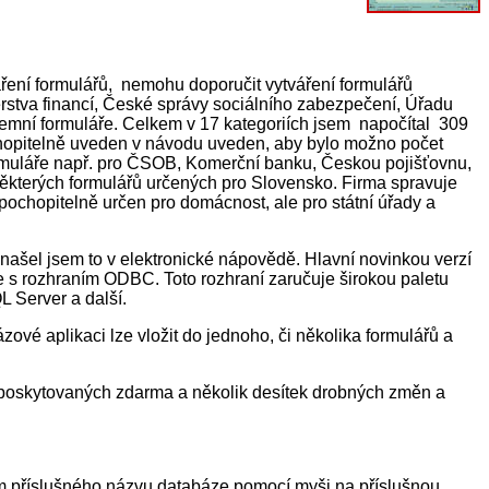
áření formulářů, nemohu doporučit vytváření formulářů
stva financí, České správy sociálního zabezpečení, Úřadu
firemní formuláře. Celkem v 17 kategoriích jsem napočítal 309
pochopitelně uveden v návodu uveden, aby bylo možno počet
formuláře např. pro ČSOB, Komerční banku, Českou pojišťovnu,
ě některých formulářů určených pro Slovensko. Firma spravuje
pochopitelně určen pro domácnost, ale pro státní úřady a
 našel jsem to v elektronické nápovědě. Hlavní novinkou verzí
uje s rozhraním ODBC. Toto rozhraní zaručuje širokou paletu
 Server a další.
ové aplikaci lze vložit do jednoho, či několika formulářů a
řů poskytovaných zdarma a několik desítek drobných změn a
 příslušného názvu databáze pomocí myši na příslušnou