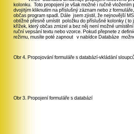
kolonku. Toto propojení je však možné i ručně vložením
dvojitým kliknutím na příslušný záznam nebo z formuláře
občas program spadl. Dále jsem zjistil, že nejnovější MS 
obtížné přesně umístit položku do příslušné kolonky ( 
křížek, který občas zmizel a bez něj není možné umís
ruční vepsání textu nebo vzorce. Pokud přepnete z defi
režimu, musíte poté zapnout v nabídce Databáze možnost
Obr 4. Propojování formuláře s databází-vkládání sloupc
Obr 3. Propojení formuláře s databází