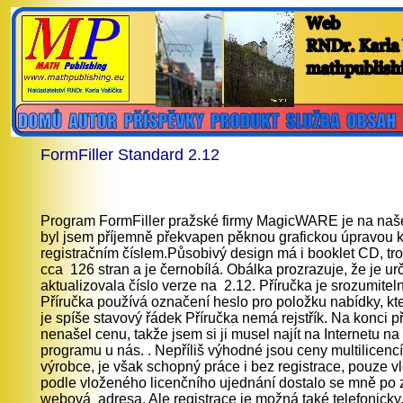
FormFiller Standard 2.12
Program FormFiller pražské firmy MagicWARE je na našem
byl jsem příjemně překvapen pěknou grafickou úpravou 
registračním číslem.Působivý design má i booklet CD, tro
cca 126 stran a je černobílá. Obálka prozrazuje, že je ur
aktualizovala číslo verze na 2.12. Příručka je srozumite
Příručka používá označení heslo pro položku nabídky, kte
je spíše stavový řádek Příručka nemá rejstřík. Na konci 
nenašel cenu, takže jsem si ji musel najít na Internetu na
programu u nás. . Nepříliš výhodné jsou ceny multilicencí
výrobce, je však schopný práce i bez registrace, pouze v
podle vloženého licenčního ujednání dostalo se mně po
webová adresa. Ale registrace je možná také telefonicky