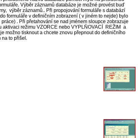
 formuláře. Výběr záznamů databáze je možné provést buď
my, výběr záznamů.. Při propojování formuláře s databází
do formuláře v definičním zobrazení ( v jiném to nejde) bylo
 práce) . Při přetahování se nad jménem sloupce zobrazuje
slednou aktivaci režimu VZORCE nebo VYPLŇOVACÍ REŽIM a
je možno tisknout a chcete znovu přepnout do definičního
a to přišel.