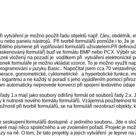
áření je možno použít řadu objektů např. čáru, obdélník, elip
nu nebo panelu nástrojů. Při tvorbě formulářů pomůže i to, že 
ého písmene při vyplňování formulářů uživatelem.Při definován
naskenovaný formulář) buď ve formátu BMP nebo PCX. Výběr sice 
rázek vložený na pozadí je vodítkem při vytváření elektronické
onek formuláře je možno vkládat vzorce. To je možno využít např
ogramování v jazyku Basic.. Napočítal jsem cca 70 vestavěných
operace, goniometrické, cyklometrické a hyperbolické funkce, m
ogaritmu a ne každý si poradí s jeho vyjádřením pomocí přiroz
tomaticky neprovede konverzi při spojení textového údaje a čí
řady 1.x mají jako soubory odlišný formát od souborů řady 2.x. 
ly k nutnosti nového formátu formulářů. Vzájemná použitelnost 
ností při tvorbě formulářů, se na formuláři nezobrazí objekty, kt
skupení formulářů dostupné -z jediného souboru.. Jde o složku,
teré mají něco společného a ve zvoleném pořadí. Projekt je mož
na ně. O tom, že tato projekty a jejich vytváření je teprve na 