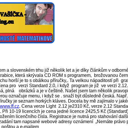
 a slovenském trhu již několik let a je díky článkům v odborn
krabice, která skrývala CD ROM s programem, brožovanou černo
chu horší je to s obálkou příručky,. Ta velkou nápaditostí při g
čena pro verzi Standard 2.0, i když program je již ve verzi 2.1
lná, plná obrázků a je v češtině. Našel jsem tam několik pravo
rou označuje menu, i když se . snaží být důsledně česká. Např.p
příručky je seznam horkých kláves. Docela by mě zajímalo v jaké
www.ff.cz
. Cena verze Light 2.12 je2310 Kč, verze 2.12 Stand
. Při 10-19 licencích je cena jedné licence 2425,5 Kč (Standard
ložením licenčního čísla. Registrace je nutná pro stahování dal
 zadání tam napsané webové adresy oznámení „Nemáte právo pro
, poštou a e-mailem