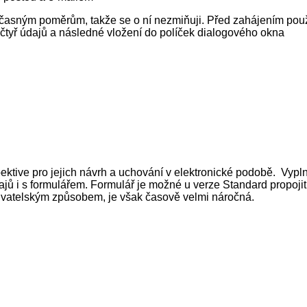
časným poměrům, takže se o ní nezmiňuji. Před zahájením použív
 čtyř údajů a následné vložení do políček dialogového okna
ive pro jejich návrh a uchování v elektronické podobě. Vypln
dajů i s formulářem. Formulář je možné u verze Standard propoji
ivatelským způsobem, je však časově velmi náročná.