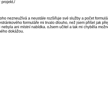
 projekt./
ho nezneužívá a neustále rozšiřuje své služby a počet formul
estránkového formuláře mi trvalo dlouho, než jsem přišel jak přej
i nebyla ani místní nabídka. oJsem učitel a tak mi chyběla možno
iného dokážou.