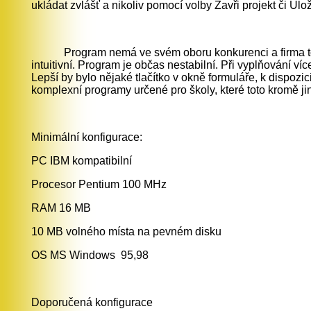
ukládat zvlášť a nikoliv pomocí volby Zavři projekt či Ulož
Program nemá ve svém oboru konkurenci a firma to
intuitivní. Program je občas nestabilní. Při vyplňování víc
Lepší by bylo nějaké tlačítko v okně formuláře, k dispozic
komplexní programy určené pro školy, které toto kromě j
Minimální konfigurace:
PC IBM kompatibilní
Procesor Pentium 100 MHz
RAM 16 MB
10 MB volného místa na pevném disku
OS MS Windows 95,98
Doporučená konfigurace