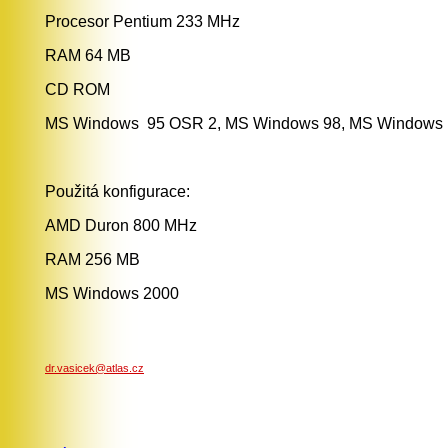
Procesor Pentium 233 MHz
RAM 64 MB
CD ROM
MS Windows 95 OSR 2, MS Windows 98, MS Windows 
Použitá konfigurace:
AMD Duron 800 MHz
RAM 256 MB
MS Windows 2000
dr.vasicek@atlas.cz