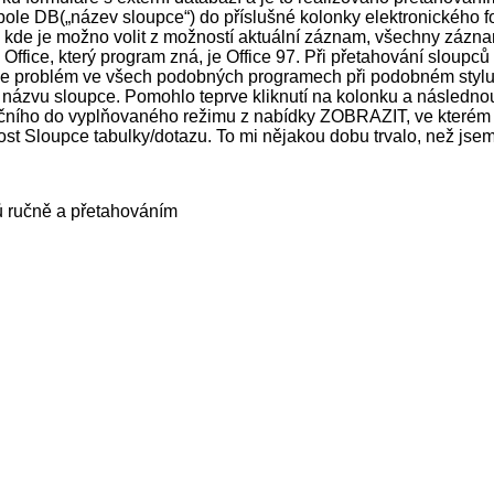
 pole DB(„název sloupce“) do příslušné kolonky elektronického
, kde je možno volit z možností aktuální záznam, všechny zázna
Office, který program zná, je Office 97. Při přetahování sloupců 
to je problém ve všech podobných programech při podobném stylu
tění názvu sloupce. Pomohlo teprve kliknutí na kolonku a ná
ničního do vyplňovaného režimu z nabídky ZOBRAZIT, ve kterém 
 Sloupce tabulky/dotazu. To mi nějakou dobu trvalo, než jsem n
ů ručně a přetahováním