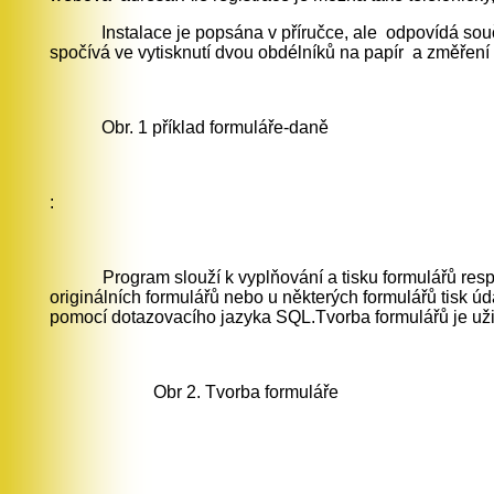
Instalace je popsána v příručce, ale odpovídá sou
spočívá ve vytisknutí dvou obdélníků na papír a změření
Obr. 1 příklad formuláře-daně
:
Program slouží k vyplňování a tisku formulářů respekt
originálních formulářů nebo u některých formulářů tisk ú
pomocí dotazovacího jazyka SQL.Tvorba formulářů je už
Obr 2. Tvorba formuláře