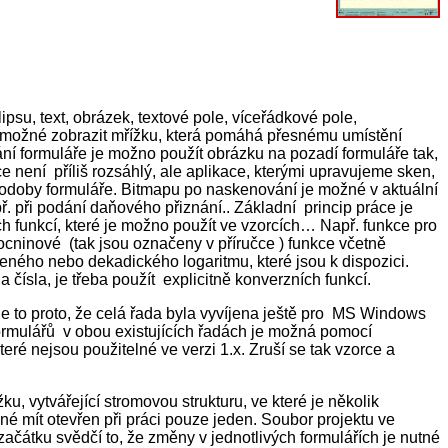
su, text, obrázek, textové pole, víceřádkové pole,
je možné zobrazit mřížku, která pomáhá přesnému umístění
í formuláře je možno použít obrázku na pozadí formuláře tak,
není příliš rozsáhlý, ale aplikace, kterými upravujeme sken,
 podoby formuláře. Bitmapu po naskenování je možné v aktuální
. při podání daňového přiznání.. Základní princip práce je
 funkcí, které je možno použít ve vzorcích… Např. funkce pro
ocninové (tak jsou označeny v příručce ) funkce včetně
eného nebo dekadického logaritmu, které jsou k dispozici.
sla, je třeba použít explicitně konverzních funkcí.
Je to proto, že celá řada byla vyvíjena ještě pro MS Windows
formulářů v obou existujících řadách je možná pomocí
eré nejsou použitelné ve verzi 1.x. Zruší se tak vzorce a
 vytvářející stromovou strukturu, ve které je několik
né mít otevřen při práci pouze jeden. Soubor projektu ve
začátku svědčí to, že změny v jednotlivých formulářích je nutné