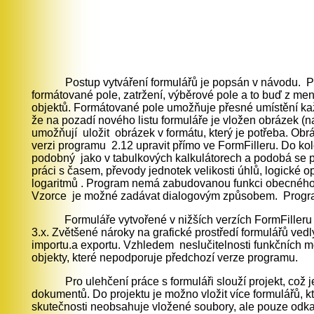
Postup vytváření formulářů je popsán v návodu. Při vytv
formátované pole, zatržení, výběrové pole a to buď z me
objektů. Formátované pole umožňuje přesné umístění každ
že na pozadí nového listu formuláře je vložen obrázek (
umožňují uložit obrázek v formátu, který je potřeba. Ob
verzi programu 2.12 upravit přímo ve FormFilleru. Do kol
podobný jako v tabulkových kalkulátorech a podobá se pr
práci s časem, převody jednotek velikosti úhlů, logické 
logaritmů . Program nemá zabudovanou funkci obecného l
Vzorce je možné zadávat dialogovým způsobem. Program au
Formuláře vytvořené v nižších verzích FormFilleru 
3.x. Zvětšené nároky na grafické prostředí formulářů ved
importu.a exportu. Vzhledem neslučitelnosti funkčních mož
objekty, které nepodporuje předchozí verze programu.
Pro ulehčení práce s formuláři slouží projekt, což je se
dokumentů. Do projektu je možno vložit více formulářů, k
skutečnosti neobsahuje vložené soubory, ale pouze odkazy 