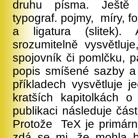
druhu písma. Ještě p
typograf. pojmy,
míry, f
a ligatura (slitek).
srozumitelně vysvětluj
spojovník či pomlčku, pa
popis smíšené sazby a
příkladech vysvětluje je
kratších kapitolkách 
publikaci následuje čás
Protože
TeX je primár
zdá se mi, že mohla bý