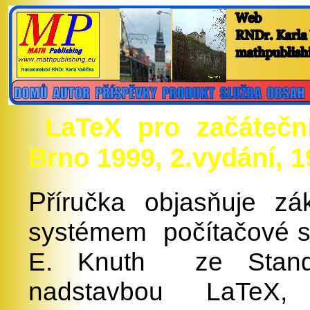
LaTeX pro začáteční
Brno 1999, 2.vydání, 1
P
říručka objasňuje z
systémem
počítačové s
E. Knuth
ze Stand
nadstavbou
LaTeX, 