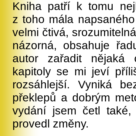
Kniha patří k tomu nej
z toho mála napsaného
velmi čtivá, srozumiteln
názorná, obsahuje řad
autor zařadit nějaká 
kapitoly se mi jeví příl
rozsáhlejší. Vyniká b
překlepů a dobrým met
vydání jsem četl také,
provedl změny.