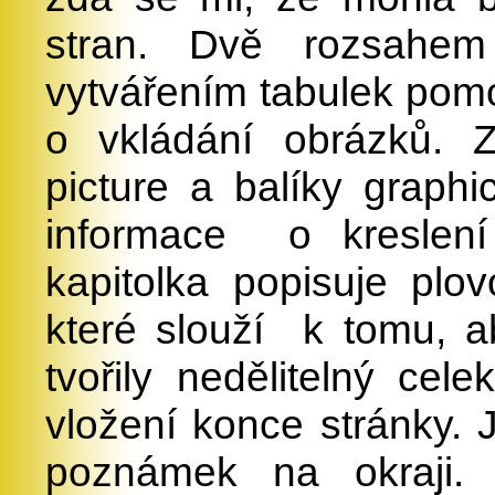
stran. Dvě rozsahem
vytvářením tabulek pomoc
o vkládání obrázků. Z
picture a balíky graphi
informace
o kreslení
kapitolka popisuje plov
které slouží
k tomu, a
tvořily nedělitelný cel
vložení konce stránky. 
poznámek na okraji.