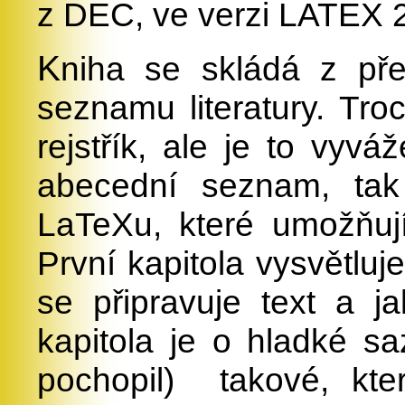
z DEC, ve verzi LATEX 2
K
niha se skládá z pře
seznamu literatury. Tro
rejstřík, ale je to vyvá
abecední seznam, tak 
LaTeXu, které umožňují
První kapitola vysvětluje
se připravuje text a j
kapitola je o hladké sa
pochopil)
takové, kt