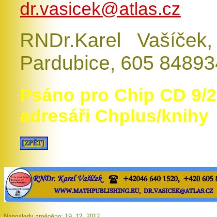
dr.vasicek@atlas.cz
RNDr.Karel Vašíček, 
Pardubice, 605 84893
Psáno pro Chip CD 9/2
adresáři Chplus/knihy
Naposledy změněno: 19. 12. 2012