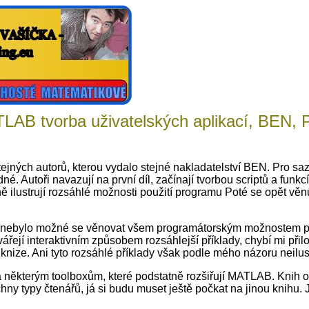
LAB tvorba uživatelských aplikací, BEN, P
ých autorů, kterou vydalo stejné nakladatelství BEN. Pro sazbu 
é. Autoři navazují na první díl, začínají tvorbou scriptů a funkc
ně ilustrují rozsáhlé možnosti použití programu Poté se opět v
bylo možné se věnovat všem programátorským možnostem progr
vářejí interaktivním způsobem rozsáhlejší příklady, chybí mi přil
v knize. Ani tyto rozsáhlé příklady však podle mého názoru nei
ba některým toolboxům, které podstatně rozšiřují MATLAB. Knih
chny typy čtenářů, já si budu muset ještě počkat na jinou knihu