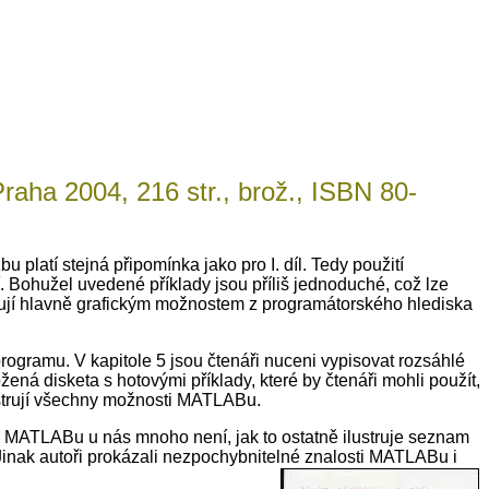
raha 2004, 216 str., brož., ISBN 80-
platí stejná připomínka jako pro I. díl. Tedy použití
í. Bohužel uvedené příklady jsou příliš jednoduché, což lze
ěnují hlavně grafickým možnostem z programátorského hlediska
amu. V kapitole 5 jsou čtenáři nuceni vypisovat rozsáhlé
ožená disketa s hotovými příklady, které by čtenáři mohli použít,
lustrují všechny možnosti MATLABu.
 o MATLABu u nás mnoho není, jak to ostatně ilustruje seznam
. Jinak autoři prokázali nezpochybnitelné znalosti MATLABu i