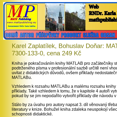
Karel Zaplatílek, Bohuslav Doňar: MAT
7300-133-0, cena 249 Kč
Kniha je pokračováním knihy MATLAB pro začátečníky stejn
podtrženého písma v profesionální sazbě určitě není vhodn
uvítat z didaktických důvodů, ovšem příklady nedostateč
MATLABu.
Vzhledem k rozsahu MATLABu a malému rozsahu knihy ne
příklady. Také vzhledem k tomu, že v kapitole 4 autoři vyt
pokud by se jim nepodařilo vytvořit příklady dle návodu 
Stálo by za úvahu pro autory napsat 3. díl věnovaný tře
literatury v knize. Bohužel kniha zdaleka neuspokojí vše
schopnosti didaktické.