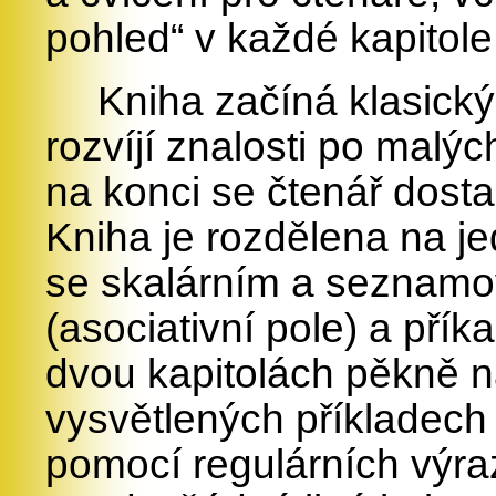
pohled“ v každé kapitole
Kniha začíná klasický
rozvíjí znalosti po malý
na konci se čtenář dosta
Kniha je rozdělena na j
se skalárním a seznamo
(asociativní pole) a pří
dvou kapitolách pěkně n
vysvětlených příkladech
pomocí regulárních výra