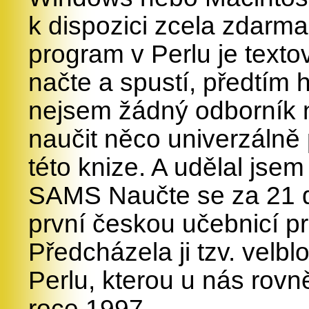
k dispozici zcela zdarma.
program v Perlu je textov
načte a spustí, předtím h
nejsem žádný odborník n
naučit něco univerzálně 
této knize. A udělal jsem
SAMS Naučte se za 21 dn
první českou učebnicí pr
Předcházela ji tzv. velbl
Perlu, kterou u nás rov
roce 1997