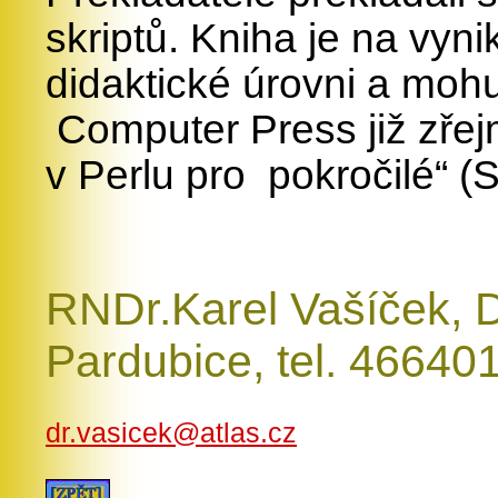
skriptů. Kniha je na vynik
didaktické úrovni a mohu
Computer Press již zřej
v Perlu pro pokročilé“ (
RNDr.Karel Vašíček, 
Pardubice, tel. 4664
dr.vasicek@atlas.cz