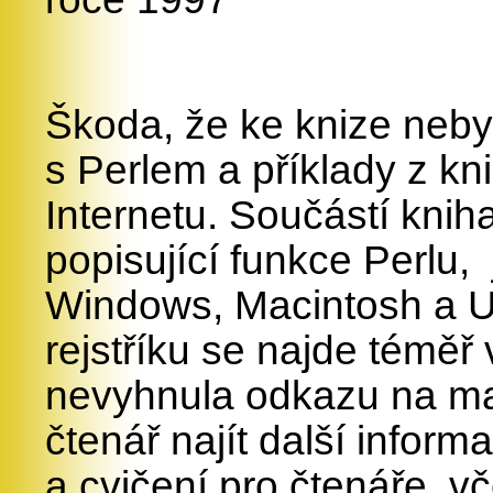
Škoda, že ke knize neb
s Perlem a příklady z kn
Internetu. Součástí knih
popisující funkce Perlu,
Windows, Macintosh a Un
rejstříku se najde téměř
nevyhnula odkazu na ma
čtenář najít další infor
a cvičení pro čtenáře, vč